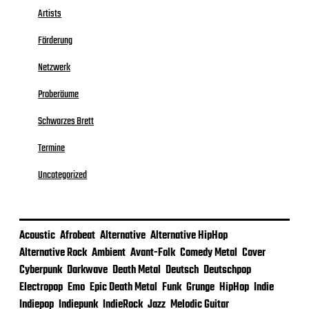
Artists
Förderung
Netzwerk
Proberäume
Schwarzes Brett
Termine
Uncategorized
Acoustic
Afrobeat
Alternative
Alternative HipHop
Alternative Rock
Ambient
Avant-Folk
Comedy Metal
Cover
Cyberpunk
Darkwave
Death Metal
Deutsch
Deutschpop
Electropop
Emo
Epic Death Metal
Funk
Grunge
HipHop
Indie
Indiepop
Indiepunk
IndieRock
Jazz
Melodic Guitar