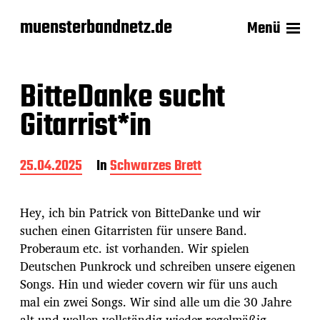
muensterbandnetz.de
Menü
BitteDanke sucht
Gitarrist*in
B
25.04.2025
In
Schwarzes Brett
e
i
t
Hey, ich bin Patrick von BitteDanke und wir
r
suchen einen Gitarristen für unsere Band.
a
Proberaum etc. ist vorhanden. Wir spielen
g
s
Deutschen Punkrock und schreiben unsere eigenen
d
Songs. Hin und wieder covern wir für uns auch
a
mal ein zwei Songs. Wir sind alle um die 30 Jahre
t
alt und wollen vollständig wieder regelmäßig