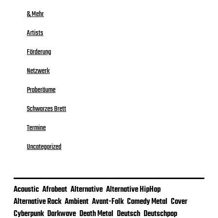
& Mehr
Artists
Förderung
Netzwerk
Proberäume
Schwarzes Brett
Termine
Uncategorized
Acoustic
Afrobeat
Alternative
Alternative HipHop
Alternative Rock
Ambient
Avant-Folk
Comedy Metal
Cover
Cyberpunk
Darkwave
Death Metal
Deutsch
Deutschpop