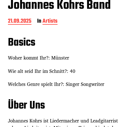
Johannes Kohrs Band
B
21.09.2025
In
Artists
e
i
t
Basics
r
a
g
Woher kommt Ihr?: Münster
s
d
Wie alt seid Ihr im Schnitt?: 40
a
t
u
Welches Genre spielt Ihr?: Singer Songwriter
m
Über Uns
Johannes Kohrs ist Liedermacher und Leadgitarrist