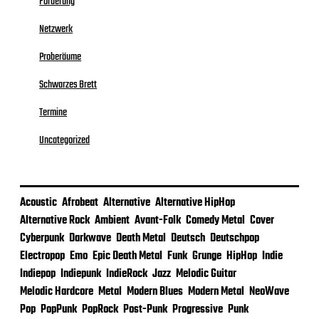
Förderung
Netzwerk
Proberäume
Schwarzes Brett
Termine
Uncategorized
Acoustic
Afrobeat
Alternative
Alternative HipHop
Alternative Rock
Ambient
Avant-Folk
Comedy Metal
Cover
Cyberpunk
Darkwave
Death Metal
Deutsch
Deutschpop
Electropop
Emo
Epic Death Metal
Funk
Grunge
HipHop
Indie
Indiepop
Indiepunk
IndieRock
Jazz
Melodic Guitar
Melodic Hardcore
Metal
Modern Blues
Modern Metal
NeoWave
Pop
PopPunk
PopRock
Post-Punk
Progressive
Punk