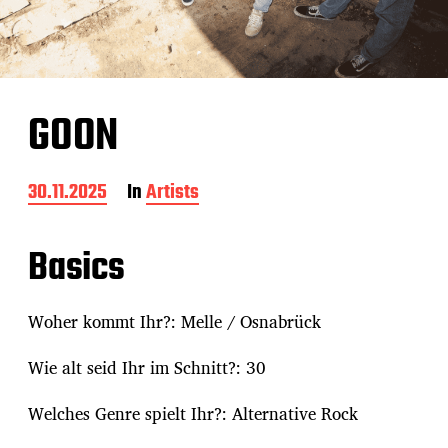
GOON
B
30.11.2025
In
Artists
e
i
t
Basics
r
a
g
Woher kommt Ihr?: Melle / Osnabrück
s
d
Wie alt seid Ihr im Schnitt?: 30
a
t
u
Welches Genre spielt Ihr?: Alternative Rock
m