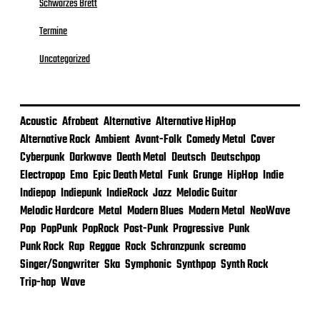
Schwarzes Brett
Termine
Uncategorized
Acoustic
Afrobeat
Alternative
Alternative HipHop
Alternative Rock
Ambient
Avant-Folk
Comedy Metal
Cover
Cyberpunk
Darkwave
Death Metal
Deutsch
Deutschpop
Electropop
Emo
Epic Death Metal
Funk
Grunge
HipHop
Indie
Indiepop
Indiepunk
IndieRock
Jazz
Melodic Guitar
Melodic Hardcore
Metal
Modern Blues
Modern Metal
NeoWave
Pop
PopPunk
PopRock
Post-Punk
Progressive
Punk
Punk Rock
Rap
Reggae
Rock
Schranzpunk
screamo
Singer/Songwriter
Ska
Symphonic
Synthpop
Synth Rock
Trip-hop
Wave